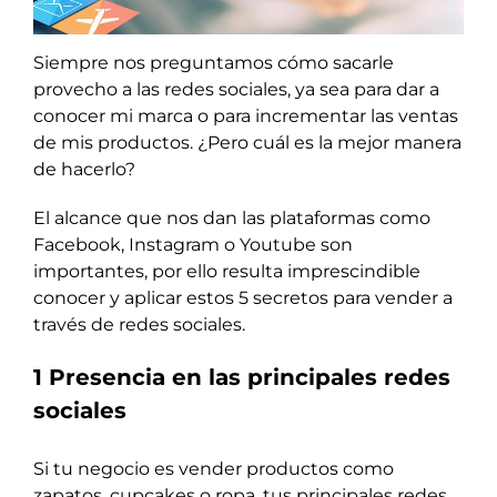
Ecosistema de startups
Gamification
Siempre nos preguntamos cómo sacarle
Blog
provecho a las redes sociales, ya sea para dar a
conocer mi marca o para incrementar las ventas
ebooks
de mis productos. ¿Pero cuál es la mejor manera
Contáctanos
de hacerlo?
El alcance que nos dan las plataformas como
Facebook, Instagram o Youtube son
importantes, por ello resulta imprescindible
conocer y aplicar estos 5 secretos para vender a
través de redes sociales.
1 Presencia en las principales redes
sociales
Si tu negocio es vender productos como
zapatos, cupcakes o ropa, tus principales redes