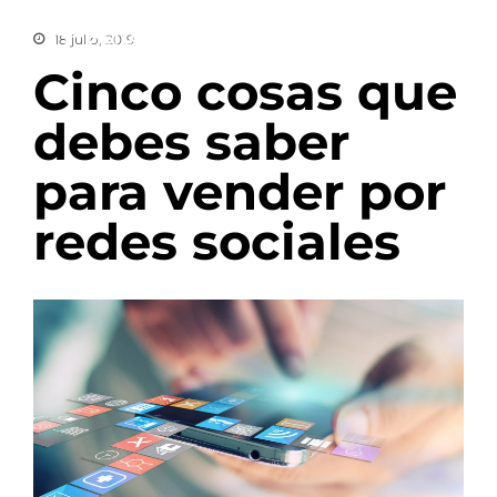
18 julio, 2019
Digital Break
Cinco cosas que
debes saber
Servicios
para vender por
Cursos
Marketing Digital Estratégico
redes sociales
Data studio para marketing
digital
Digital Talks
Fintech Perú
Trends digital 2020
Transformación Digital
Inteligencia de negocios
Implementación Agile
Service Design
Design Thinking